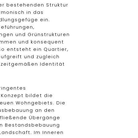
r bestehenden Struktur
rmonisch in das
lungsgefüge ein.
eführungen,
ngen und Grünstrukturen
mmen und konsequent
o entsteht ein Quartier,
ufgreift und zugleich
, zeitgemäßen Identität
tringentes
Konzept bildet die
euen Wohngebiets. Die
ausbebauung an den
 fließende Übergänge
en Bestandsbebauung
Landschaft. Im Inneren