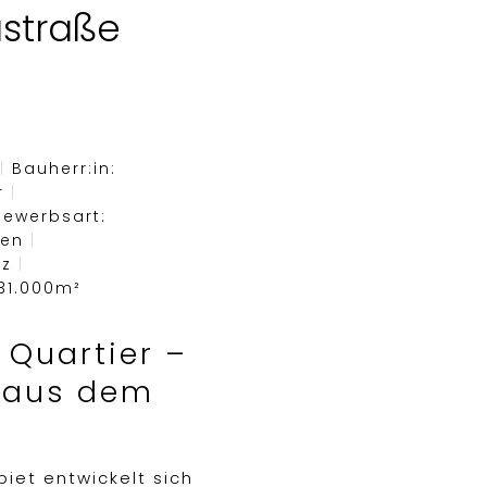
ustraße
|
Bauherr:in:
r
|
ewerbsart:
ten
|
tz
|
31.000m²
 Quartier –
 aus dem
iet entwickelt sich