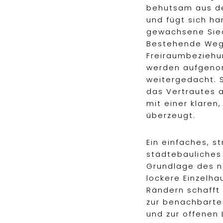
behutsam aus de
und fügt sich ha
gewachsene Sied
Bestehende Weg
Freiraumbeziehu
werden aufgeno
weitergedacht. S
das Vertrautes a
mit einer klaren
überzeugt.
Ein einfaches, s
städtebauliches 
Grundlage des n
lockere Einzelh
Rändern schafft
zur benachbart
und zur offenen 