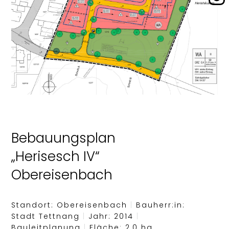
Bebauungsplan
„Herisesch IV“
Obereisenbach
Standort: Obereisenbach
|
Bauherr:in:
Stadt Tettnang
|
Jahr: 2014
|
Bauleitplanung
|
Fläche: 2,0 ha